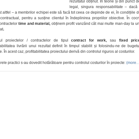
rezultatul obținut. În teorie și din punct 
legal, singura responsabilitate – dacă
at altfel – a membrilor echipei este să facă tot ceea ce depinde de ei, în condițiile
e contractual, pentru a susține clientul în îndeplinirea propriilor obiective. În cocn
ontractelor
time and material,
obținem profit vanzând căt mai multe man-day la un
at
.
ul proiectelor / contractelor de tipul
contract for work,
sau
fixed pric
bilitatea livrării unui rezultat definit în timpul stabilit și folosindu-ne de buget
e. În acest caz, profitabilitatea proiectului derivă din controlul riguros al costurilor.
ele practici s-au dovedit hotărâtoare pentru controlul costurilor în proiecte:
(more