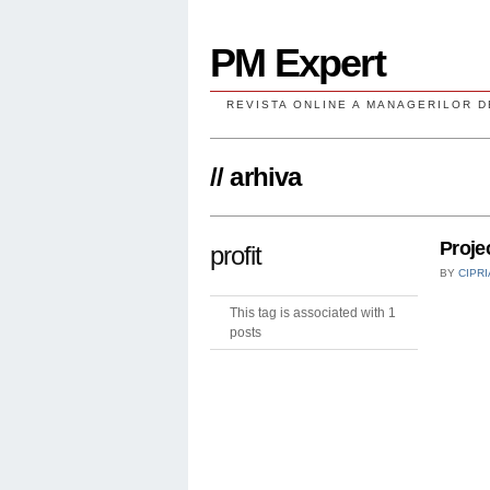
PM Expert
REVISTA ONLINE A MANAGERILOR D
// arhiva
Proje
profit
BY
CIPR
This tag is associated with 1
posts