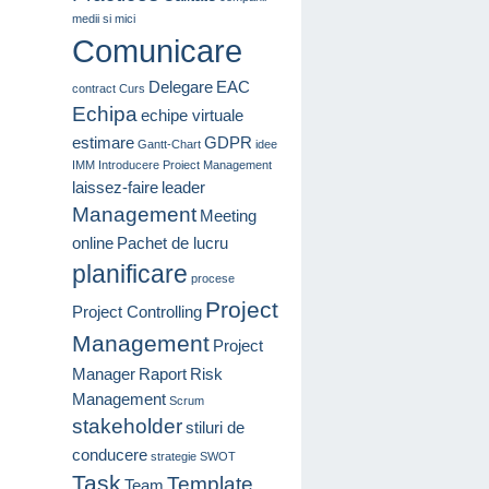
medii si mici
Comunicare
Delegare
EAC
contract
Curs
Echipa
echipe virtuale
estimare
GDPR
Gantt-Chart
idee
IMM
Introducere Proiect Management
laissez-faire
leader
Management
Meeting
online
Pachet de lucru
planificare
procese
Project
Project Controlling
Management
Project
Manager
Raport
Risk
Management
Scrum
stakeholder
stiluri de
conducere
strategie
SWOT
Task
Template
Team