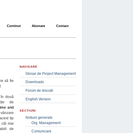
Continut
Abonare
Contact
NAVIGARE
Glosar de Project Management
ie să fie
Downloads
.
Forum de discutii
t în două
English Version
cție de
time and
SECTIUNI
e vânzare
Notiuni generale
acest tip
Org. Management
m căt mai
abili de
Comunicare