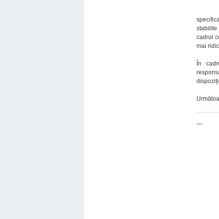
specific
stabilit
cadrul c
mai ridic
În cadr
responsa
dispoziți
Următoar
—