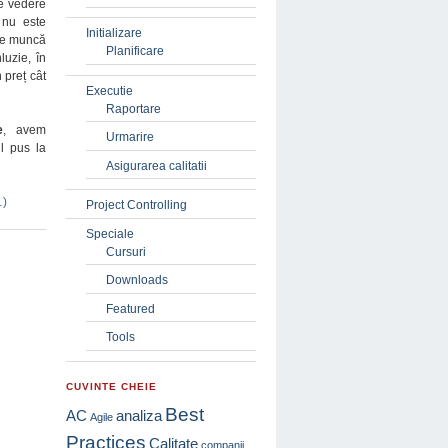
de vedere
 nu este
Initializare
 de muncă
Planificare
luzie, în
 preț cât
Executie
Raportare
e
, avem
Urmarire
ul pus la
Asigurarea calitatii
…)
Project Controlling
Speciale
Cursuri
Downloads
Featured
Tools
CUVINTE CHEIE
Best
AC
analiza
Agile
Practices
Calitate
companii