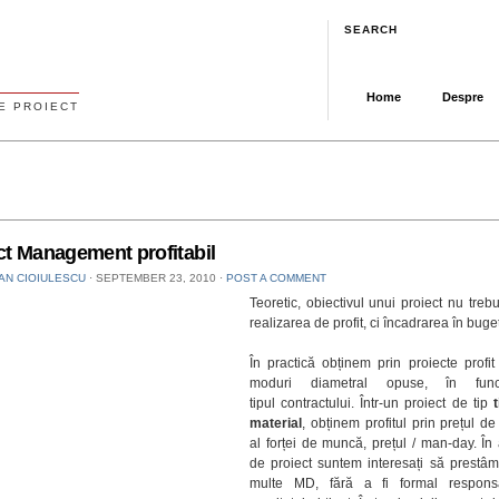
SEARCH
Home
Despre
E PROIECT
ct Management profitabil
IAN CIOIULESCU
⋅
SEPTEMBER 23, 2010
⋅
POST A COMMENT
Teoretic, obiectivul unui proiect nu trebu
realizarea de profit, ci încadrarea în buget
În practică obținem prin proiecte profi
moduri diametral opuse, în fun
tipul contractului. Într-un proiect de tip
material
, obținem profitul prin prețul d
al forței de muncă, prețul / man-day. În 
de proiect suntem interesați să prestâ
multe MD, fără a fi formal respons