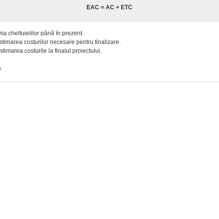
EAC = AC + ETC
a cheltuielilor până în prezent.
timarea costurilor necesare pentru finalizare.
timarea costurile la finalul proiectului.
)