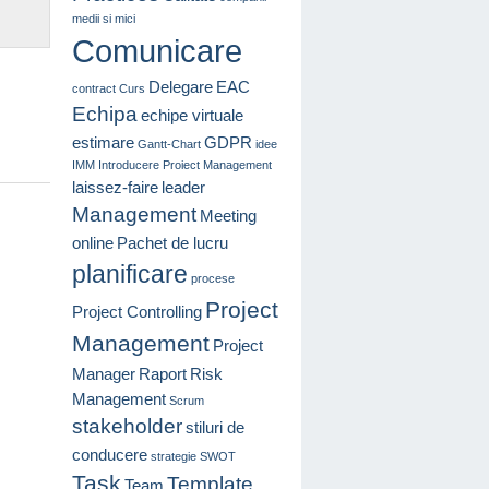
medii si mici
Comunicare
Delegare
EAC
contract
Curs
Echipa
echipe virtuale
estimare
GDPR
Gantt-Chart
idee
IMM
Introducere Proiect Management
laissez-faire
leader
Management
Meeting
online
Pachet de lucru
planificare
procese
Project
Project Controlling
Management
Project
Manager
Raport
Risk
Management
Scrum
stakeholder
stiluri de
conducere
strategie
SWOT
Task
Template
Team