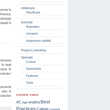
Initializare
oiecte în
Planificare
 America,
todologie
Executie
rtantă în
Raportare
Urmarire
Asigurarea calitatii
Project Controlling
Speciale
erminarea
Cursuri
a în mod
Downloads
carea. În
struite /
Featured
Tools
proiecte
 ales în
CUVINTE CHEIE
osturilor
Best
AC
analiza
Agile
Practices
Calitate
companii