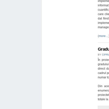
impleme
informat
cuantifi
care cli
dat fiin
implemen
managem
(more…
Gradu
BY
CIPR
În proie
gradulu
direct d
cadrul p
numar tot
Din ace
enumera
proiecte
totale l