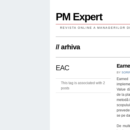
PM Expert
REVISTA ONLINE A MANAGERILOR D
// arhiva
Earne
EAC
BY
SORI
Earned 
This tag is associated with 2
impleme
posts
Value dă
de la pl
metodă i
scopului,
preveder
se pe da
De multe