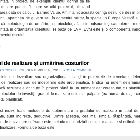
ntată in proiect, de exemplu clientul dorind să fie
 despre punctul în care se află proiectul, utilizând
carea dată de calculul Earned Value. Am întâlnit această cerință destul de des în pr
entul aparținea de guvern sau în domeniul militar, în special in Europa Vestică si
d că metodologia de urmărire a proiectelor, aflate in outsourcing sau interne, me
tată in organizația clientului, se baza pe EVM. EVM este și o componentă impo
entul riscului.
)
l de realizare și urmărirea costurilor
IAN CIOIULESCU
⋅
SEPTEMBER 16, 2010
⋅
POST A COMMENT
ctele de dezvoltare sau organizaționale, ca și în proiectele de cercetare, det
i de realizare sau de îndeplinire este problematică, fiindcă nu putem determin
acă rezultatele obținute în proiect până la un moment dat corespund cu planifi
roiectelor de investiții, gradul de realizare este mai palpabil (ex. numar de etaje con
al planificat).
st motiv, toate metodele de determinare a gradului de realzare în tipul de 
te, sunt indirecte, deductive. Dintre acestea, cea mai simplă, răspândită, mai
le de dezvoltare software este metoda monitorizării costurilor actuale și estimării c
a finalizare. Formula de bază este: