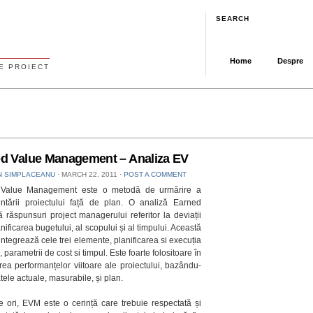
SEARCH
Home
Despre
E PROIECT
d Value Management – Analiza EV
N SIMPLACEANU
⋅
MARCH 22, 2011
⋅
POST A COMMENT
Value Management este o metodă de urmărire a
ntării proiectului față de plan. O analiză Earned
 răspunsuri project managerului referitor la deviații
anificarea bugetului, al scopului și al timpului. Această
ntegrează cele trei elemente, planificarea si execuția
 parametrii de cost si timpul. Este foarte folositoare în
ea performanțelor viitoare ale proiectului, bazându-
tele actuale, masurabile, și plan.
 ori, EVM este o cerință care trebuie respectată și