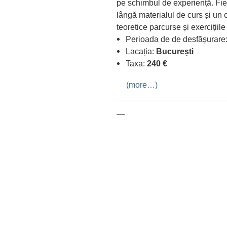
pe schimbul de experiență. Fieca
lângă materialul de curs și un c
teoretice parcurse și exercițiile
Perioada de de desfășurare
Lacația:
București
Taxa:
240 €
(more…)
—