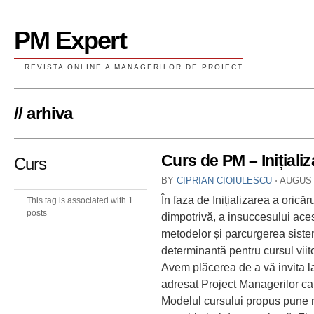
PM Expert
REVISTA ONLINE A MANAGERILOR DE PROIECT
// arhiva
Curs de PM – Inițializ
Curs
BY
CIPRIAN CIOIULESCU
⋅
AUGUST
În faza de Inițializarea a oric
This tag is associated with 1
posts
dimpotrivă, a insuccesului ac
metodelor și parcurgerea siste
determinantă pentru cursul viito
Avem plăcerea de a vă invita la 
adresat Project Managerilor car
Modelul cursului propus pune ma